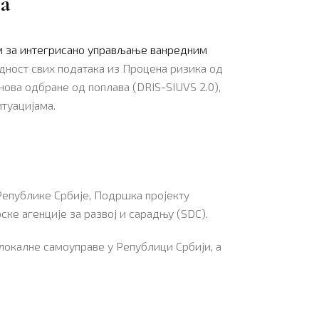
ма
м за интегрисано управљање ванредним
едност свих података из Процена ризика од
ова одбране од поплава (DRIS-SIUVS 2.0),
туацијама.
Републике Србије, Подршка пројекту
ке агенције за развој и сарадњу (SDC).
локалне самоуправе у Републици Србији, а