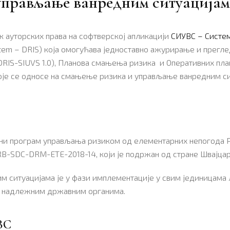
 управљање ванредним ситуација
ик ауторских права на софтверској апликацији
СИУВС – Систе
System – DRIS) која омогућава једноставно ажурирање и прегл
DRIS-SIUVS 1.0), Планова смањења ризика и Оперативних план
оје се односе на смањење ризика и управљање ванредним си
ални програм управљања ризиком од елементарних непогода 
RB-SDC-DRM-ETE-2018-14, који је подржан од стране Швајцарс
 ситуацијама је у фази имплементације у свим јединицама 
е надлежним државним органима.
ВС