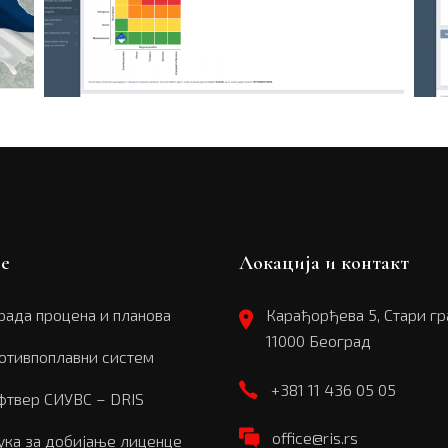
ге
Локација и контакт
рада процена и планова
Карађорђева 5, Стари гр
11000 Београд
отивпоплавни систем
+381 11 436 05 05
фтвер СИУВС – DRIS
office@ris.rs
ука за добијање лиценце