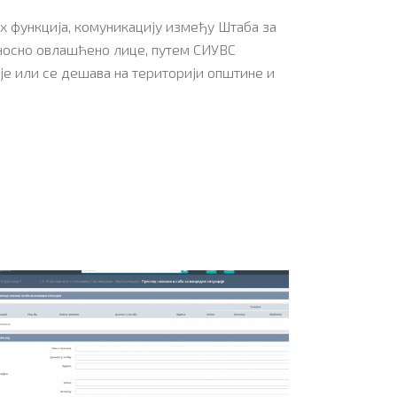
х функција, комуникацију између Штаба за
односно овлашћено лице, путем СИУВС
је или се дешава на територији општине и