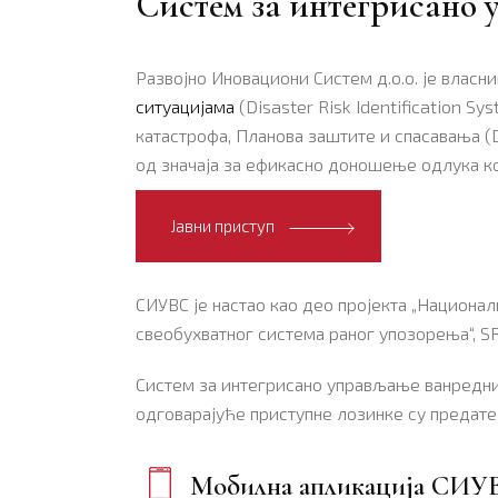
Систем за интегрисано
Развојно Иновациони Систем д.о.о. је власн
ситуацијама
(Disaster Risk Identification 
катастрофа, Планова заштите и спасавања (
од значаја за ефикасно доношење одлука к
Јавни приступ
СИУВС је настао као део пројекта „Национ
свеобухватног система раног упозорења“, S
Систем за интегрисано управљање ванредним
одговарајуће приступне лозинке су предат
Мобилна апликација СИУ