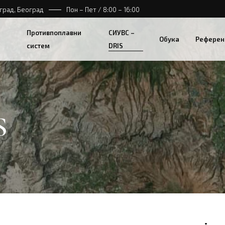
град, Београд
Пон – Пет / 8:00 – 16:00
катастрофа
Противпоплавни
СИУВС –
савања
Обука
Референ
систем
DRIS
ка од
д катастрофа
пасавања
S
зика од