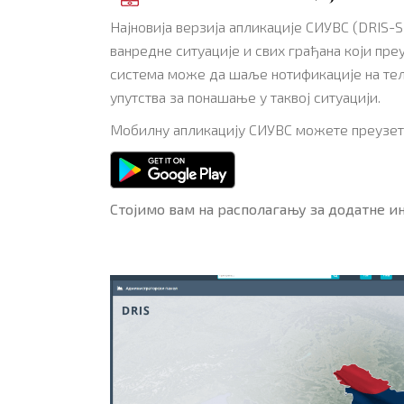
Најновија верзија апликације СИУВС (DRIS-
ванредне ситуације и свих грађана који пре
система може да шаље нотификације на теле
упутства за понашање у таквој ситуацији.
Мобилну апликацију СИУВС можете преузети
Стојимо вам на располагању за додатне и