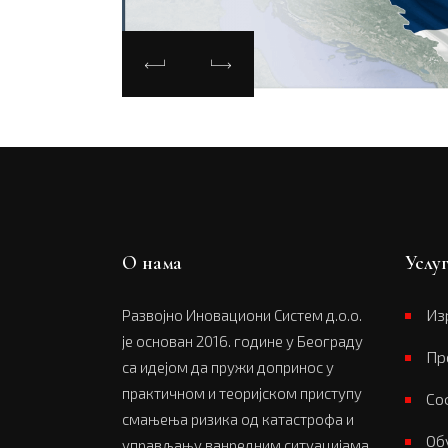
О нама
Услу
Из
Развојно Иновациони Систем д.о.о.
је основан 2016. године у Београду
Пр
са идејом да пружи допринос у
практичном и теоријском приступу
Со
смањења ризика од катастрофа и
Об
управљању ванредним ситуацијама.