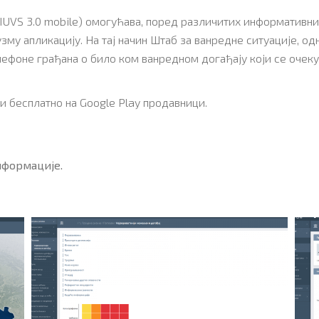
SIUVS 3.0 mobile) омогућава, поред различитих информативни
узму апликацију. На тај начин Штаб за ванредне ситуације, 
фоне грађана о било ком ванредном догађају који се очеку
 бесплатно на Google Play продавници.
нформације.